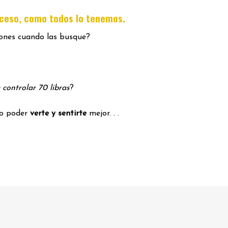
.
oceso, como todos lo tenemos
iones cuando las busque?
 controlar 70 libras
?
mo poder
verte y sentirte
mejor. . .