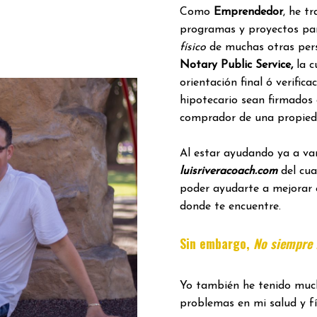
Como
Emprendedor
, he t
programas y proyectos pa
físico
de muchas otras per
Notary Public Service,
la c
orientación final ó verific
hipotecario sean firmados
comprador de una propied
Al estar ayudando ya a var
luisriveracoach.com
del cua
poder ayudarte a mejorar 
donde te encuentre.
Sin embargo,
No siempre f
Yo también he tenido much
problemas en mi salud y fí