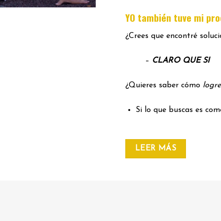
YO también tuve mi pr
¿Crees que encontré soluc
–
CLARO QUE SI
¿Quieres saber cómo
logre
Si lo que buscas es co
LEER MÁS