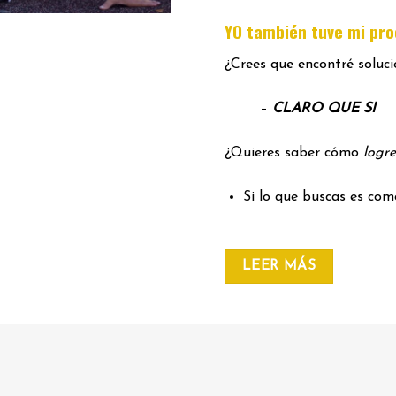
YO también tuve mi pr
¿Crees que encontré soluc
–
CLARO QUE SI
¿Quieres saber cómo
logre
Si lo que buscas es co
LEER MÁS