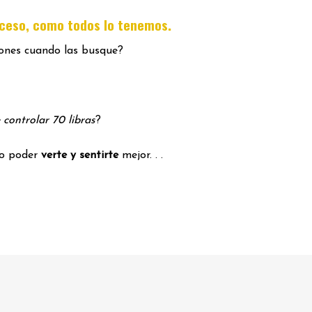
.
oceso, como todos lo tenemos
iones cuando las busque?
 controlar 70 libras
?
mo poder
verte y sentirte
mejor. . .