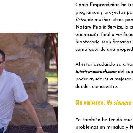
Como
Emprendedor
, he t
programas y proyectos pa
físico
de muchas otras per
Notary Public Service,
la c
orientación final ó verific
hipotecario sean firmados
comprador de una propied
Al estar ayudando ya a var
luisriveracoach.com
del cua
poder ayudarte a mejorar 
donde te encuentre.
Sin embargo,
No siempre f
Yo también he tenido much
problemas en mi salud y fí