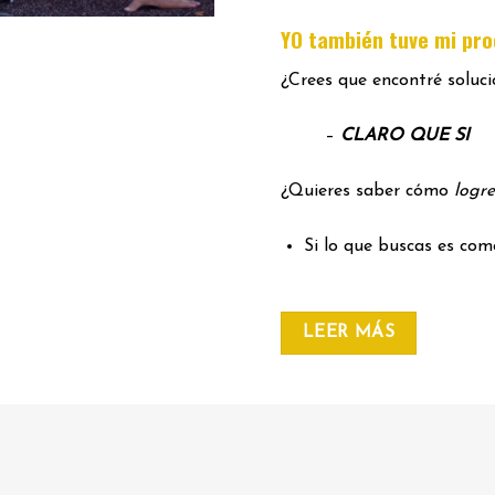
YO también tuve mi pr
¿Crees que encontré soluc
–
CLARO QUE SI
¿Quieres saber cómo
logre
Si lo que buscas es co
LEER MÁS