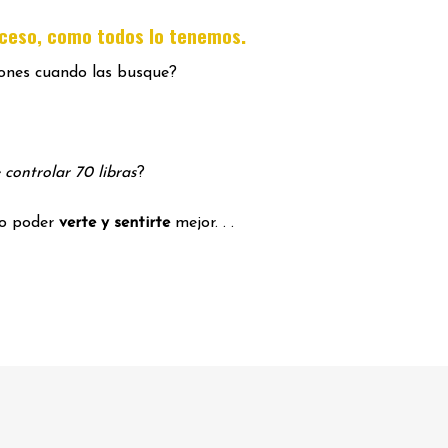
.
oceso, como todos lo tenemos
iones cuando las busque?
 controlar 70 libras
?
mo poder
verte y sentirte
mejor. . .