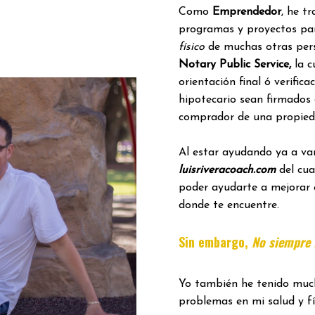
Como
Emprendedor
, he t
programas y proyectos pa
físico
de muchas otras per
Notary Public Service,
la c
orientación final ó verific
hipotecario sean firmados
comprador de una propied
Al estar ayudando ya a var
luisriveracoach.com
del cua
poder ayudarte a mejorar 
donde te encuentre.
Sin embargo,
No siempre f
Yo también he tenido much
problemas en mi salud y fí