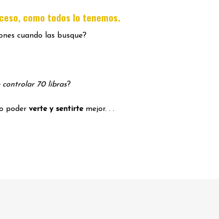
.
oceso, como todos lo tenemos
iones cuando las busque?
 controlar 70 libras
?
mo poder
verte y sentirte
mejor. . .