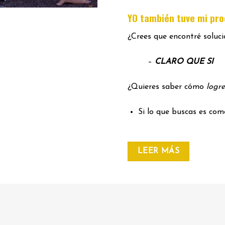
YO también tuve mi pr
¿Crees que encontré soluc
–
CLARO QUE SI
¿Quieres saber cómo
logre
Si lo que buscas es co
LEER MÁS