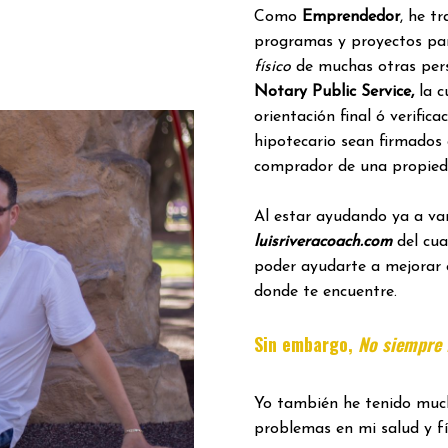
Como
Emprendedor
, he t
programas y proyectos pa
físico
de muchas otras per
Notary Public Service,
la c
orientación final ó verific
hipotecario sean firmados
comprador de una propied
Al estar ayudando ya a var
luisriveracoach.com
del cua
poder ayudarte a mejorar 
donde te encuentre.
Sin embargo,
No siempre f
Yo también he tenido much
problemas en mi salud y fí