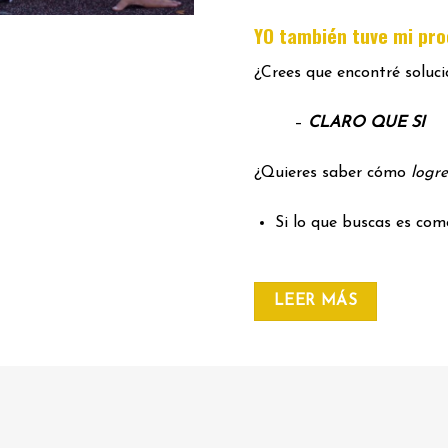
YO también tuve mi pr
¿Crees que encontré soluc
–
CLARO QUE SI
¿Quieres saber cómo
logre
Si lo que buscas es co
LEER MÁS