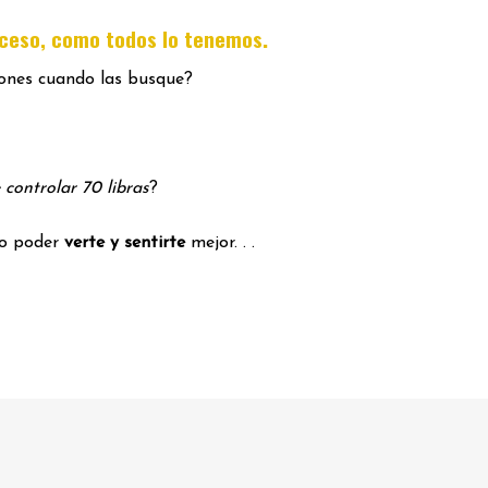
.
oceso, como todos lo tenemos
iones cuando las busque?
 controlar 70 libras
?
mo poder
verte y sentirte
mejor. . .