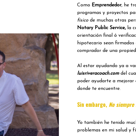
Como
Emprendedor
, he t
programas y proyectos pa
físico
de muchas otras per
Notary Public Service,
la c
orientación final ó verific
hipotecario sean firmados
comprador de una propied
Al estar ayudando ya a var
luisriveracoach.com
del cua
poder ayudarte a mejorar 
donde te encuentre.
Sin embargo,
No siempre f
Yo también he tenido much
problemas en mi salud y fí