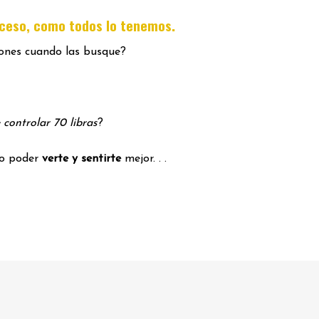
.
oceso, como todos lo tenemos
iones cuando las busque?
 controlar 70 libras
?
mo poder
verte y sentirte
mejor. . .