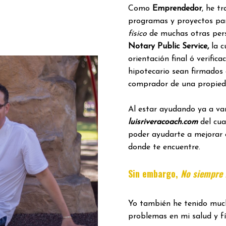
Como
Emprendedor
, he t
programas y proyectos pa
físico
de muchas otras per
Notary Public Service,
la c
orientación final ó verific
hipotecario sean firmados
comprador de una propied
Al estar ayudando ya a var
luisriveracoach.com
del cua
poder ayudarte a mejorar 
donde te encuentre.
Sin embargo,
No siempre f
Yo también he tenido much
problemas en mi salud y fí