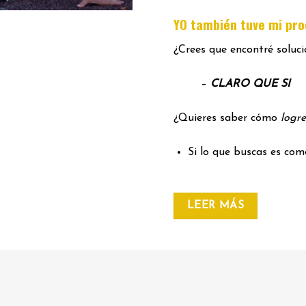
YO también tuve mi pr
¿Crees que encontré soluc
–
CLARO QUE SI
¿Quieres saber cómo
logre
Si lo que buscas es co
LEER MÁS