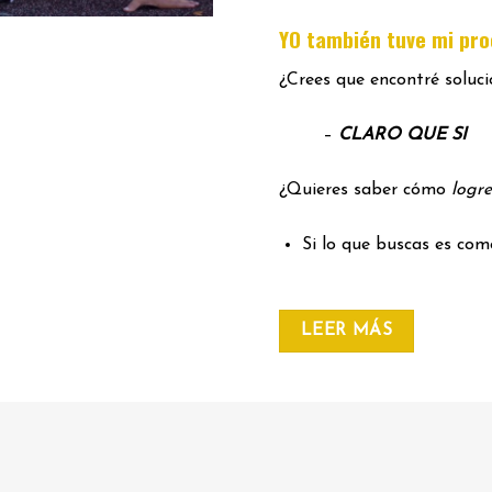
YO también tuve mi pr
¿Crees que encontré soluc
–
CLARO QUE SI
¿Quieres saber cómo
logre
Si lo que buscas es co
LEER MÁS