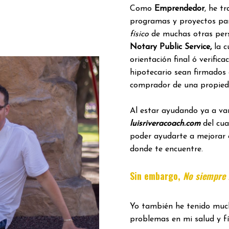
Como
Emprendedor
, he t
programas y proyectos pa
físico
de muchas otras per
Notary Public Service,
la c
orientación final ó verific
hipotecario sean firmados
comprador de una propied
Al estar ayudando ya a var
luisriveracoach.com
del cua
poder ayudarte a mejorar 
donde te encuentre.
Sin embargo,
No siempre f
Yo también he tenido much
problemas en mi salud y fí