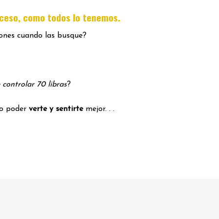
.
oceso, como todos lo tenemos
iones cuando las busque?
 controlar 70 libras
?
mo poder
verte y sentirte
mejor. . .