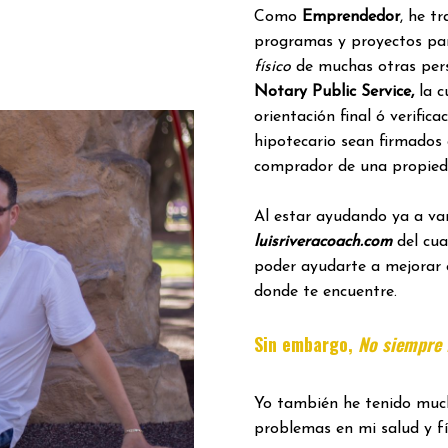
Como
Emprendedor
, he t
programas y proyectos pa
físico
de muchas otras per
Notary Public Service,
la c
orientación final ó verific
hipotecario sean firmados
comprador de una propied
Al estar ayudando ya a var
luisriveracoach.com
del cua
poder ayudarte a mejorar 
donde te encuentre.
Sin embargo,
No siempre f
Yo también he tenido much
problemas en mi salud y fí