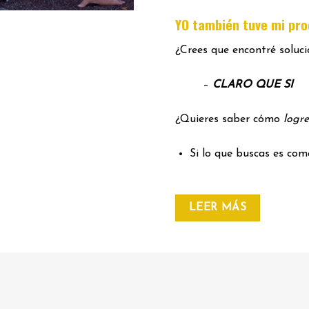
YO también tuve mi pr
¿Crees que encontré soluc
–
CLARO QUE SI
¿Quieres saber cómo
logre
Si lo que buscas es co
LEER MÁS