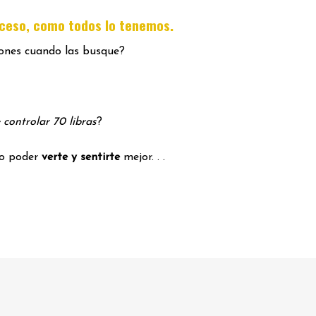
.
oceso, como todos lo tenemos
iones cuando las busque?
 controlar 70 libras
?
mo poder
verte y sentirte
mejor. . .